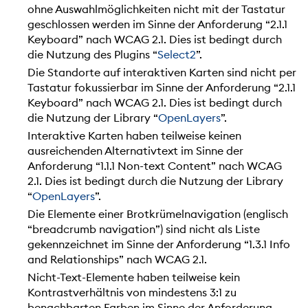
ohne Auswahlmöglichkeiten nicht mit der Tastatur
geschlossen werden im Sinne der Anforderung “2.1.1
Keyboard” nach WCAG 2.1. Dies ist bedingt durch
die Nutzung des Plugins “
Select2
”.
Die Standorte auf interaktiven Karten sind nicht per
Tastatur fokussierbar im Sinne der Anforderung “2.1.1
Keyboard” nach WCAG 2.1. Dies ist bedingt durch
die Nutzung der Library “
OpenLayers
”.
Interaktive Karten haben teilweise keinen
ausreichenden Alternativtext im Sinne der
Anforderung “1.1.1 Non-text Content” nach WCAG
2.1. Dies ist bedingt durch die Nutzung der Library
“
OpenLayers
”.
Die Elemente einer Brotkrümelnavigation (englisch
“breadcrumb navigation”) sind nicht als Liste
gekennzeichnet im Sinne der Anforderung “1.3.1 Info
and Relationships” nach WCAG 2.1.
Nicht-Text-Elemente haben teilweise kein
Kontrastverhältnis von mindestens 3:1 zu
benachbarten Farben im Sinne der Anforderung