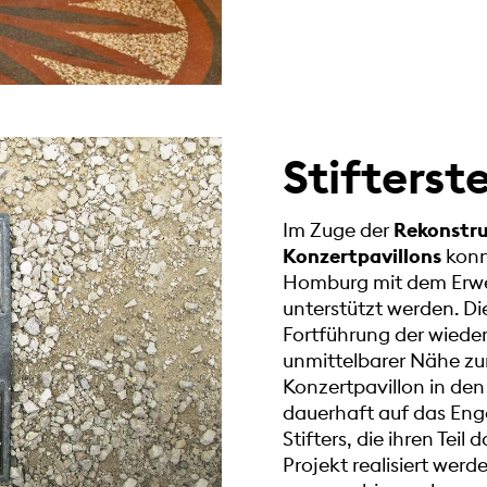
Stifterst
Im Zuge der
Rekonstru
Konzertpavillons
konn
Homburg mit dem Erwer
unterstützt werden. Die
Fortführung der wieder
unmittelbarer Nähe zu
Konzertpavillon in de
dauerhaft auf das Eng
Stifters, die ihren Tei
Projekt realisiert werd