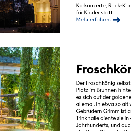
Kurkonzerte, Rock-Kon
für Kinder statt.
Mehr erfahren
Froschkön
Der Froschkönig selbst 
Platz im Brunnen hinte
es sich auf der golde
allemal. In etwa so al
Gebrüdern Grimm ist a
Trinkhalle diente sie in
Jahrhunderts, und auc