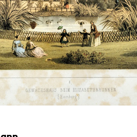
ann...