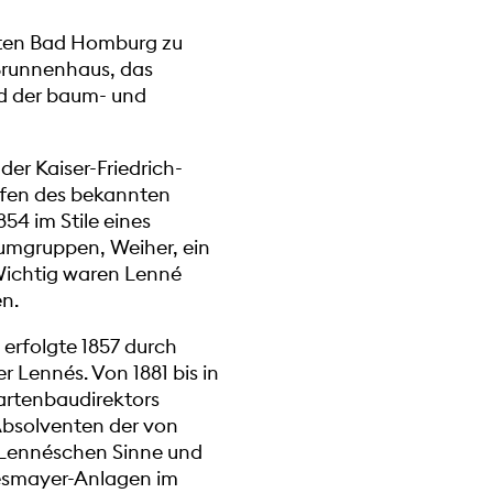
hten Bad Homburg zu
Brunnenhaus, das
nd der baum- und
r Kaiser-Friedrich-
rfen des bekannten
54 im Stile eines
umgruppen, Weiher, ein
Wichtig waren Lenné
en.
 erfolgte 1857 durch
 Lennés. Von 1881 bis in
Gartenbaudirektors
 Absolventen der von
 Lennéschen Sinne und
Siesmayer-Anlagen im