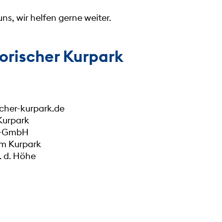
ns, wir helfen gerne weiter.
torischer Kurpark
scher-kurpark.de
 Kurpark
eß-GmbH
im Kurpark
 d. Höhe