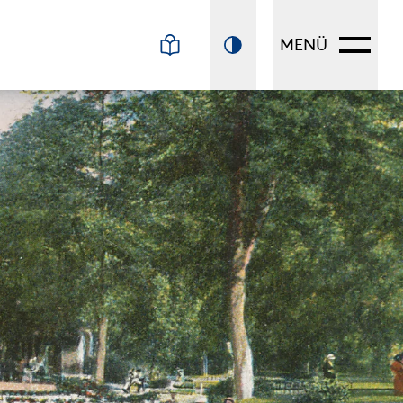
N
MENÜ