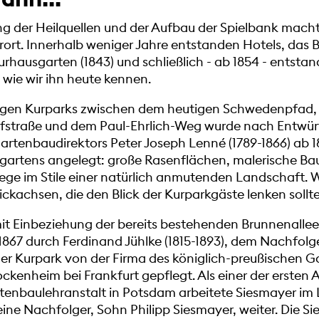
ng der Heilquellen und der Aufbau der Spielbank mac
ort. Innerhalb weniger Jahre entstanden Hotels, das 
rhausgarten (1843) und schließlich - ab 1854 - entsta
 wie wir ihn heute kennen.
igen Kurparks zwischen dem heutigen Schwedenpfad, de
ffstraße und dem Paul-Ehrlich-Weg wurde nach Entwü
artenbaudirektors Peter Joseph Lenné (1789-1866) ab 18
gartens angelegt: große Rasenflächen, malerische Ba
e im Stile einer natürlich anmutenden Landschaft. 
Blickachsen, die den Blick der Kurparkgäste lenken sollt
mit Einbeziehung der bereits bestehenden Brunnenallee
867 durch Ferdinand Jühlke (1815-1893), dem Nachfolger
der Kurpark von der Firma des königlich-preußischen 
ockenheim bei Frankfurt gepflegt. Als einer der ersten
enbaulehranstalt in Potsdam arbeitete Siesmayer im
seine Nachfolger, Sohn Philipp Siesmayer, weiter. Die 