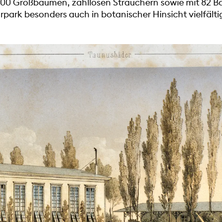
00 Großbäumen, zahllosen Sträuchern sowie mit 82 Ba
ark besonders auch in botanischer Hinsicht vielfälti